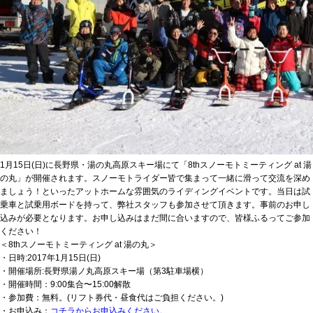
1月15日(日)に長野県・湯の丸高原スキー場にて「8thスノーモトミーティング at 湯
の丸」が開催されます。スノーモトライダー皆で集まって一緒に滑って交流を深め
ましょう！といったアットホームな雰囲気のライディングイベントです。当日は試
乗車と試乗用ボードを持って、弊社スタッフも参加させて頂きます。事前のお申し
込みが必要となります。お申し込みはまだ間に合いますので、皆様ふるってご参加
ください！
＜8thスノーモトミーティング at 湯の丸＞
・日時:2017年1月15日(日)
・開催場所:長野県湯ノ丸高原スキー場（第3駐車場横）
・開催時間：9:00集合〜15:00解散
・参加費：無料。(リフト券代・昼食代はご負担ください。)
・お申込み：
コチラからお申込みください。