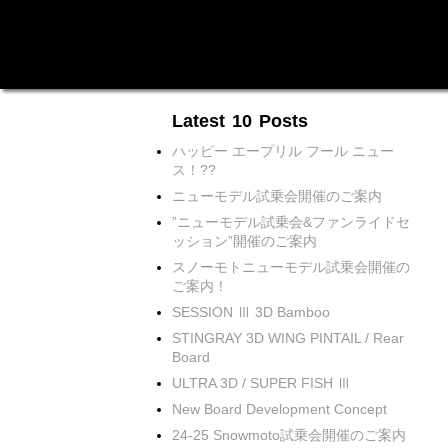
Latest 10 Posts
ハッピー エープリル フール ニュー
ス！??
ニューモデル試乗会開催のご案内
”ニューモデル試乗会&ファンライドセ
ッション”開催のご案内
スノーモトニューモデル試乗会開催の
ご案内！
SESSION Ⅲ 3D Bamboo
STINGRAY 3D WING PINTAIL / Rear
Board
ULTRA 3D / SUPER FISH Ⅲ
New Board Development Concept
24-25 Snowmoto試乗会開催のご案内