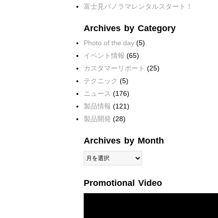
富士見パノラマレンタルスタート！
Archives by Category
Photo of the day
(5)
イベント情報
(65)
カスタマーリポート
(25)
テクニック
(5)
ニュース
(176)
製品情報
(121)
製品開発
(28)
Archives by Month
Archives
by
Month
Promotional Video