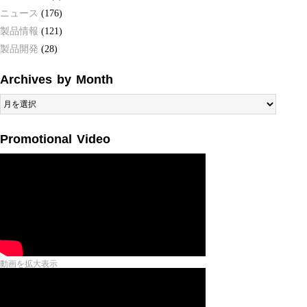
ニュース
(176)
製品情報
(121)
製品開発
(28)
Archives by Month
Archives
by
Month
Promotional Video
動画を拡大表示