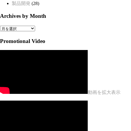
製品開発
(28)
Archives by Month
Archives
by
Promotional Video
Month
動画を拡大表示