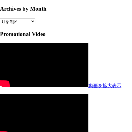
Archives by Month
Archives
by
Promotional Video
Month
動画を拡大表示