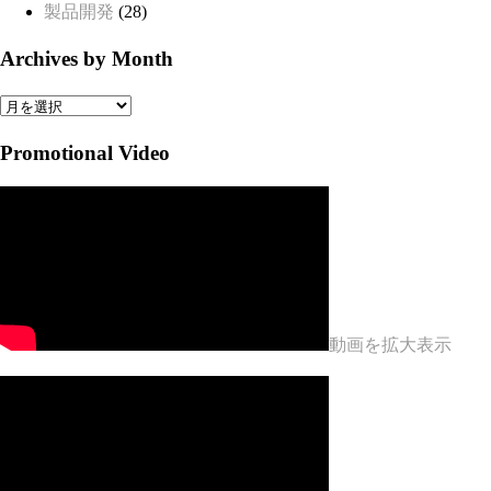
製品開発
(28)
Archives by Month
Archives
by
Promotional Video
Month
動画を拡大表示