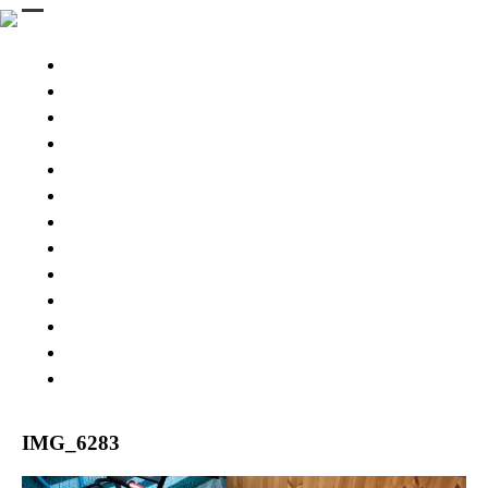
STINGRAY 3D
STINGRAYS 3D
Wing Pintail
SESSION 3D BB
SESSION Ⅲ 3D
CHASER
ESPRIT 176
GEKKO
PARTS & BOARD
USED MODEL
BUY NOW
SNOW RESORT
WARRANTY
ABOUT US
IMG_6283