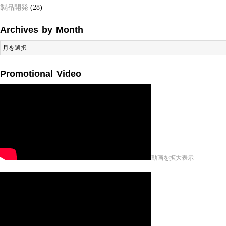
製品開発
(28)
Archives by Month
Archives
by
Month
Promotional Video
動画を拡大表示