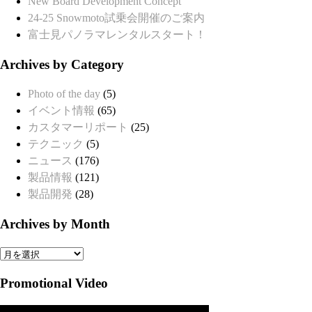
New Board Development Concept
24-25 Snowmoto試乗会開催のご案内
富士見パノラマレンタルスタート！
Archives by Category
Photo of the day
(5)
イベント情報
(65)
カスタマーリポート
(25)
テクニック
(5)
ニュース
(176)
製品情報
(121)
製品開発
(28)
Archives by Month
Archives
by
Promotional Video
Month