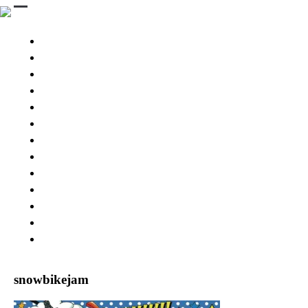
STINGRAY 3D
STINGRAYS 3D
Wing Pintail
SESSION 3D BB
SESSION Ⅲ 3D
CHASER
ESPRIT 176
GEKKO
PARTS & BOARD
USED MODEL
BUY NOW
SNOW RESORT
WARRANTY
ABOUT US
snowbikejam