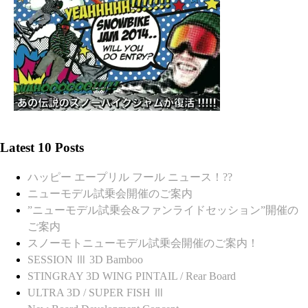
Latest 10 Posts
ハッピー エープリル フール ニュース！??
ニューモデル試乗会開催のご案内
”ニューモデル試乗会&ファンライドセッション”開催の
ご案内
スノーモトニューモデル試乗会開催のご案内！
SESSION Ⅲ 3D Bamboo
STINGRAY 3D WING PINTAIL / Rear Board
ULTRA 3D / SUPER FISH Ⅲ