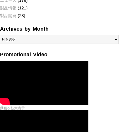
ニュース
(176)
製品情報
(121)
製品開発
(28)
Archives by Month
Archives
by
Month
Promotional Video
動画を拡大表示