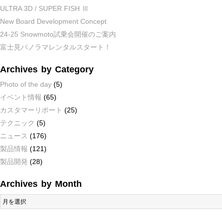
ULTRA 3D / SUPER FISH Ⅲ
New Board Development Concept
24-25 Snowmoto試乗会開催のご案内
富士見パノラマレンタルスタート！
Archives by Category
Photo of the day
(5)
イベント情報
(65)
カスタマーリポート
(25)
テクニック
(5)
ニュース
(176)
製品情報
(121)
製品開発
(28)
Archives by Month
Archives
by
Month