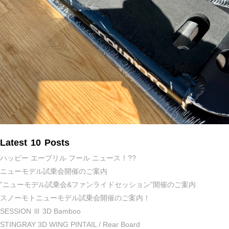
Latest 10 Posts
ハッピー エープリル フール ニュース！??
ニューモデル試乗会開催のご案内
”ニューモデル試乗会&ファンライドセッション”開催のご案内
スノーモトニューモデル試乗会開催のご案内！
SESSION Ⅲ 3D Bamboo
STINGRAY 3D WING PINTAIL / Rear Board