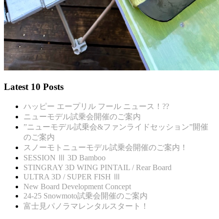
Latest 10 Posts
ハッピー エープリル フール ニュース！??
ニューモデル試乗会開催のご案内
”ニューモデル試乗会&ファンライドセッション”開催
のご案内
スノーモトニューモデル試乗会開催のご案内！
SESSION Ⅲ 3D Bamboo
STINGRAY 3D WING PINTAIL / Rear Board
ULTRA 3D / SUPER FISH Ⅲ
New Board Development Concept
24-25 Snowmoto試乗会開催のご案内
富士見パノラマレンタルスタート！