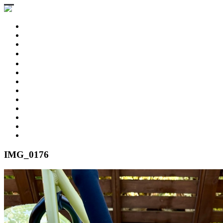
STINGRAY 3D
STINGRAYS 3D
Wing Pintail
SESSION 3D BB
SESSION Ⅲ 3D
CHASER
ESPRIT 176
GEKKO
PARTS & BOARD
USED MODEL
BUY NOW
SNOW RESORT
WARRANTY
ABOUT US
IMG_0176