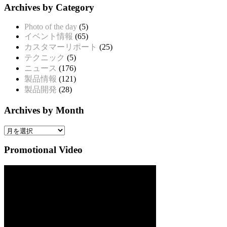
Archives by Category
Photo of the day
(5)
イベント情報
(65)
カスタマーリポート
(25)
テクニック
(5)
ニュース
(176)
製品情報
(121)
製品開発
(28)
Archives by Month
Archives
by
Month
Promotional Video