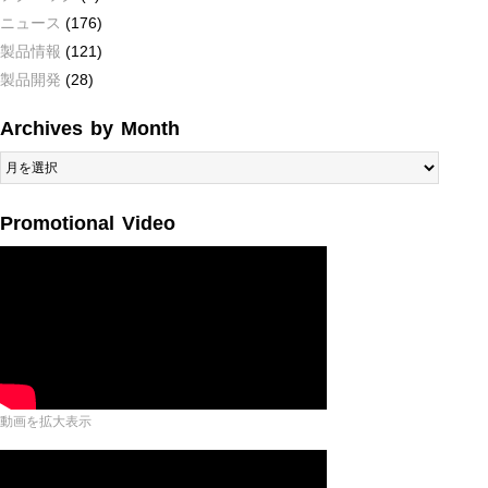
ニュース
(176)
製品情報
(121)
製品開発
(28)
Archives by Month
Archives
by
Month
Promotional Video
動画を拡大表示