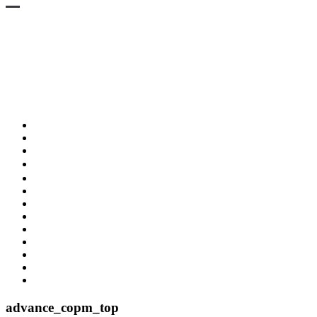
STINGRAY 3D
STINGRAYS 3D
Wing Pintail
SESSION 3D BB
SESSION Ⅲ 3D
CHASER
ESPRIT 176
GEKKO
PARTS & BOARD
USED MODEL
BUY NOW
SNOW RESORT
WARRANTY
ABOUT US
advance_copm_top