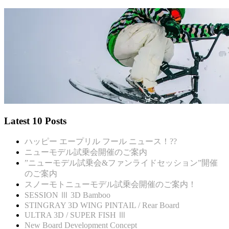
Latest 10 Posts
ハッピー エープリル フール ニュース！??
ニューモデル試乗会開催のご案内
”ニューモデル試乗会&ファンライドセッション”開催
のご案内
スノーモトニューモデル試乗会開催のご案内！
SESSION Ⅲ 3D Bamboo
STINGRAY 3D WING PINTAIL / Rear Board
ULTRA 3D / SUPER FISH Ⅲ
New Board Development Concept