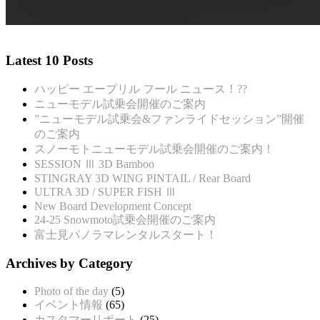
Latest 10 Posts
ハッピー エープリル フール ニュース！??
ニューモデル試乗会開催のご案内
”ニューモデル試乗会&ファンライドセッション”開催
のご案内
スノーモトニューモデル試乗会開催のご案内！
SESSION Ⅲ 3D Bamboo
STINGRAY 3D WING PINTAIL / Rear Board
ULTRA 3D / SUPER FISH Ⅲ
New Board Development Concept
24-25 Snowmoto試乗会開催のご案内
富士見パノラマレンタルスタート！
Archives by Category
Photo of the day
(5)
イベント情報
(65)
カスタマーリポート
(25)