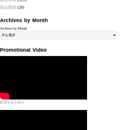
製品開発
(28)
Archives by Month
Archives by Month
Promotional Video
動画を拡大表示