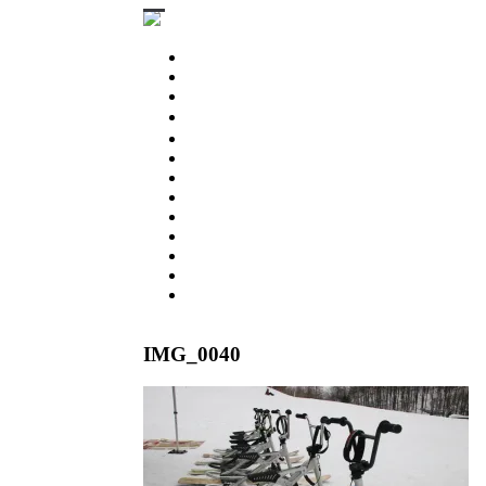
STINGRAY 3D
STINGRAYS 3D
Wing Pintail
SESSION 3D BB
SESSION Ⅲ 3D
CHASER
ESPRIT 176
GEKKO
PARTS & BOARD
USED MODEL
BUY NOW
SNOW RESORT
WARRANTY
ABOUT US
IMG_0040