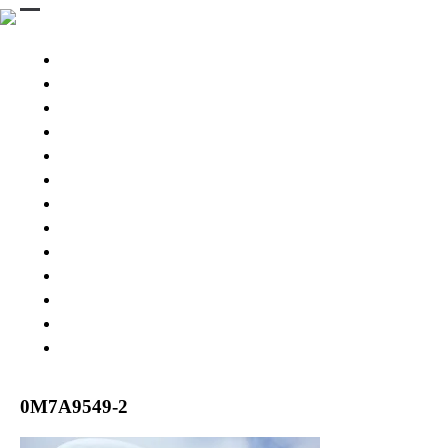
STINGRAY 3D
STINGRAYS 3D
Wing Pintail
SESSION 3D BB
SESSION Ⅲ 3D
CHASER
ESPRIT 176
GEKKO
PARTS & BOARD
USED MODEL
BUY NOW
SNOW RESORT
WARRANTY
ABOUT US
0M7A9549-2