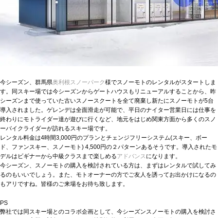
今シーズン、群馬県
奥利根スノーパーク
様でスノーモトのレンタルがスタートしま
す。同スキー場では今シーズンからゲートハウスもリニューアルすることから、昨
シーズンまで使っていた古いスノースクートを全て廃棄し新たにスノーモトが5台
導入されました。ゲレンデは全面滑走が可能で、平日のナイター営業日には仕事を
終わりにモトライダー達が遊びに行くなど、地元をはじめ関東方面から多くのスノ
ーバイクライダーが訪れるスキー場です。
レンタル料金は4時間3,000円のプランとチェンジフリーシステム(スキー、ボー
ド、ファンスキー、スノーモト) 4,500円の２パターンあるそうです。導入されたモ
デルはビギナーから中級クラスまで楽しめる
アドバンス
になります。
今シーズン、スノーモトの購入を検討されている方は、まずはレンタルで試してみ
るのもいいでしょう。また、モトオーナーの方でご友人を誘ってお出かけになるの
もアリですね。皆様のご来場をお待ち致します。
PS
弊社では同スキー場とのコラボ企画として、今シーズンスノーモトの購入を検討さ