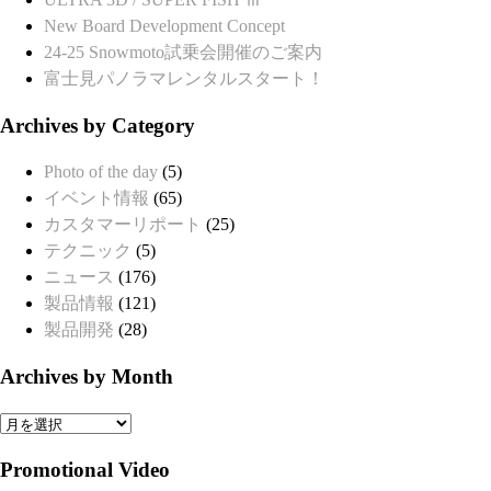
New Board Development Concept
24-25 Snowmoto試乗会開催のご案内
富士見パノラマレンタルスタート！
Archives by Category
Photo of the day
(5)
イベント情報
(65)
カスタマーリポート
(25)
テクニック
(5)
ニュース
(176)
製品情報
(121)
製品開発
(28)
Archives by Month
Archives
by
Promotional Video
Month