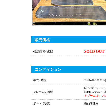
販売価格
SOLD OUT
▪販売価格
(税別)
コンディション
年式 / 履歴
2020-2021
69 / 230
フレームの状態
50mmステム・
トブームはオプ
ボードの状態
新品未使用