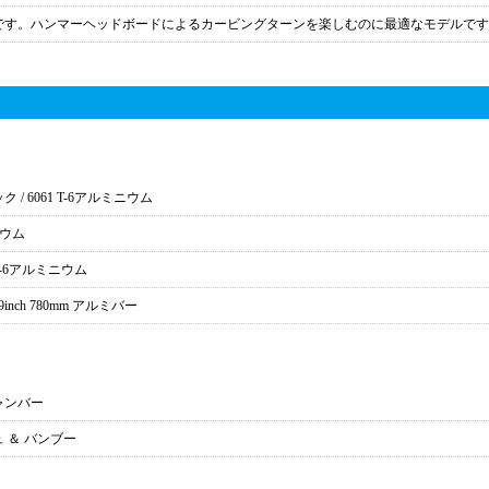
です。ハンマーヘッドボードによるカービングターンを楽しむのに最適なモデルです
/ 6061 T-6アルミニウム
ニウム
 T-6アルミニウム
 9inch 780mm アルミバー
キャンバー
 ＆ バンブー