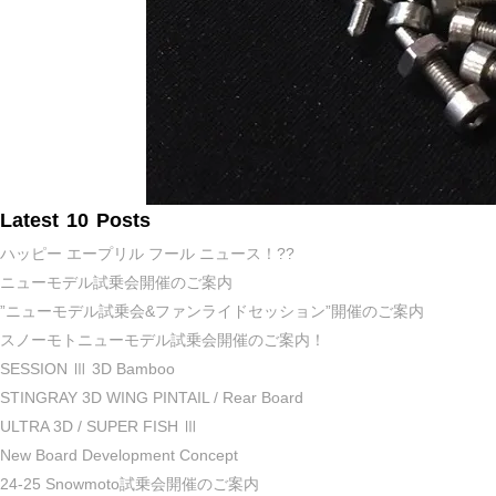
Latest 10 Posts
ハッピー エープリル フール ニュース！??
ニューモデル試乗会開催のご案内
”ニューモデル試乗会&ファンライドセッション”開催のご案内
スノーモトニューモデル試乗会開催のご案内！
SESSION Ⅲ 3D Bamboo
STINGRAY 3D WING PINTAIL / Rear Board
ULTRA 3D / SUPER FISH Ⅲ
New Board Development Concept
24-25 Snowmoto試乗会開催のご案内