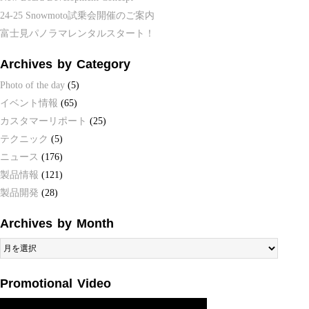
24-25 Snowmoto試乗会開催のご案内
富士見パノラマレンタルスタート！
Archives by Category
Photo of the day
(5)
イベント情報
(65)
カスタマーリポート
(25)
テクニック
(5)
ニュース
(176)
製品情報
(121)
製品開発
(28)
Archives by Month
Archives
by
Month
Promotional Video