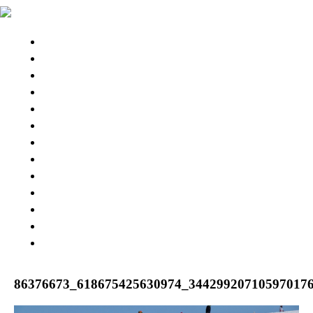
STINGRAY 3D
STINGRAYS 3D
Wing Pintail
SESSION 3D BB
SESSION Ⅲ 3D
CHASER
ESPRIT 176
GEKKO
PARTS & BOARD
USED MODEL
BUY NOW
SNOW RESORT
WARRANTY
ABOUT US
86376673_618675425630974_34429920710597017