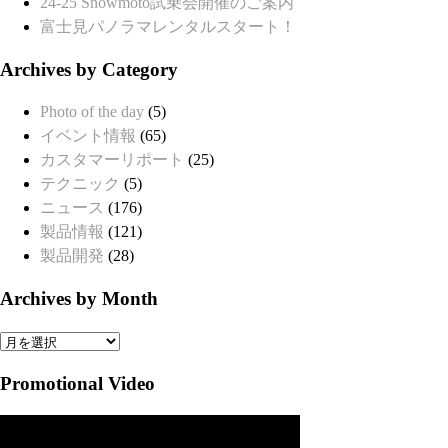
24-25 Snowmoto試乗会開催のご案内
富士見パノラマレンタルスタート！
Archives by Category
Photo of the day
(5)
イベント情報
(65)
カスタマーリポート
(25)
テクニック
(5)
ニュース
(176)
製品情報
(121)
製品開発
(28)
Archives by Month
Archives
by
Promotional Video
Month