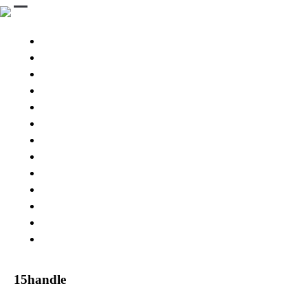
STINGRAY 3D
STINGRAYS 3D
Wing Pintail
SESSION 3D BB
SESSION Ⅲ 3D
CHASER
ESPRIT 176
GEKKO
PARTS & BOARD
USED MODEL
BUY NOW
SNOW RESORT
WARRANTY
ABOUT US
15handle