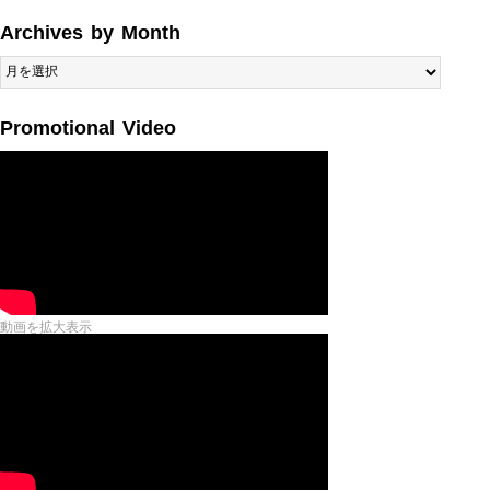
Archives by Month
Archives
by
Month
Promotional Video
動画を拡大表示