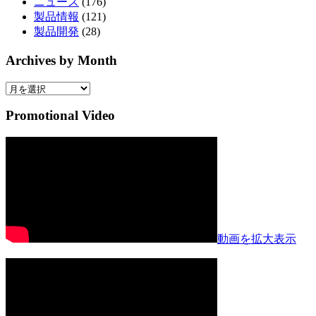
ニュース
(176)
製品情報
(121)
製品開発
(28)
Archives by Month
Archives
by
Month
Promotional Video
動画を拡大表示