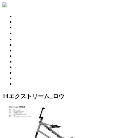
STINGRAY 3D
STINGRAYS 3D
Wing Pintail
SESSION 3D BB
SESSION Ⅲ 3D
CHASER
ESPRIT 176
GEKKO
PARTS & BOARD
USED MODEL
BUY NOW
SNOW RESORT
WARRANTY
ABOUT US
14エクストリーム_ロウ