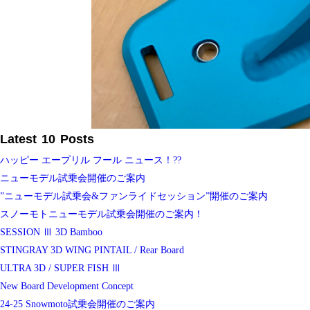
Latest 10 Posts
ハッピー エープリル フール ニュース！??
ニューモデル試乗会開催のご案内
”ニューモデル試乗会&ファンライドセッション”開催のご案内
スノーモトニューモデル試乗会開催のご案内！
SESSION Ⅲ 3D Bamboo
STINGRAY 3D WING PINTAIL / Rear Board
ULTRA 3D / SUPER FISH Ⅲ
New Board Development Concept
24-25 Snowmoto試乗会開催のご案内