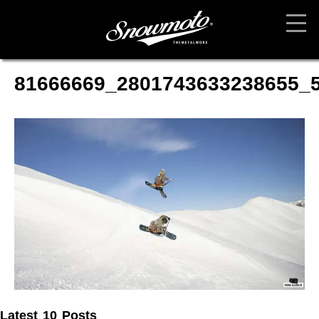
81666669_2801743633238655_
Latest 10 Posts