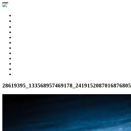
STINGRAY 3D
SESSION Ⅲ 3D
CHASER
GEKKO
ESPRIT 176
PARTS & BOARD
USED MODEL
BUY NOW
DEALERS
SNOW RESORT
WARRANTY
ABOUT US
28619395_133568957469178_2419152087016876805